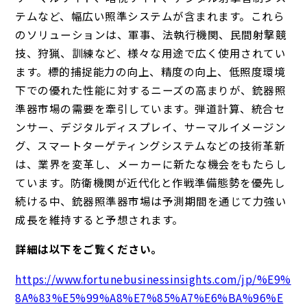
テムなど、幅広い照準システムが含まれます。これら
のソリューションは、軍事、法執行機関、民間射撃競
技、狩猟、訓練など、様々な用途で広く使用されてい
ます。標的捕捉能力の向上、精度の向上、低照度環境
下での優れた性能に対するニーズの高まりが、銃器照
準器市場の需要を牽引しています。弾道計算、統合セ
ンサー、デジタルディスプレイ、サーマルイメージン
グ、スマートターゲティングシステムなどの技術革新
は、業界を変革し、メーカーに新たな機会をもたらし
ています。防衛機関が近代化と作戦準備態勢を優先し
続ける中、銃器照準器市場は予測期間を通じて力強い
成長を維持すると予想されます。
詳細は以下をご覧ください。
https://www.fortunebusinessinsights.com/jp/%E9%
8A%83%E5%99%A8%E7%85%A7%E6%BA%96%E