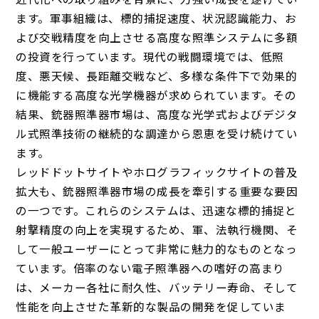
ます。軍事組織は、標的捕捉速度、状況認識能力、お
よび交戦精度を向上させる高度な照準システムに多額
の投資を行っています。現代の戦闘環境では、低照
度、悪天候、長距離交戦など、多様な条件下で効果的
に機能する高度な光学機器が求められています。その
結果、銃器照準器市場は、高度な光学式およびデジタ
ル式照準技術の継続的な調達から恩恵を受け続けてい
ます。
レッドドットサイトやホログラフィックサイトの普及
拡大も、銃器照準器市場の成長を牽引する重要な要因
の一つです。これらのシステムは、迅速な標的捕捉と
射撃精度の向上を実現するため、軍、法執行機関、そ
して一般ユーザーにとって非常に魅力的なものとなっ
ています。倍率のない電子照準器への嗜好の高まり
は、メーカー各社に耐久性、バッテリー寿命、そして
性能を向上させた革新的な製品の開発を促していま