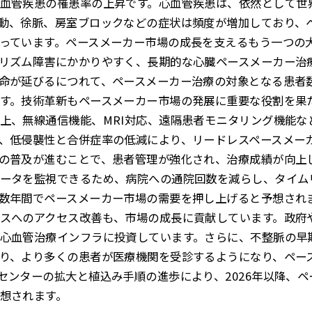
血管疾患の罹患率の上昇です。心血管疾患は、依然として世
動、徐脈、房室ブロックなどの症状は頻度が増加しており、
っています。ペースメーカー市場の成長を支えるもう一つの
リズム障害にかかりやすく、長期的な心臓ペースメーカー治
命が延びるにつれて、ペースメーカー治療の対象となる患者
す。技術革新もペースメーカー市場の発展に重要な役割を果
上、無線通信機能、MRI対応、遠隔患者モニタリング機能な
、低侵襲性と合併症率の低減により、リードレスペースメー
の普及が進むことで、患者管理が強化され、治療成績が向上
ータを監視できるため、病院への通院回数を減らし、タイム
数年間でペースメーカー市場の需要を押し上げると予想され
スへのアクセス改善も、市場の成長に貢献しています。政府
心血管治療インフラに投資しています。さらに、不整脈の早
り、より多くの患者が医療機関を受診するようになり、ペー
センターの拡大と植込み手順の進歩により、2026年以降、
想されます。