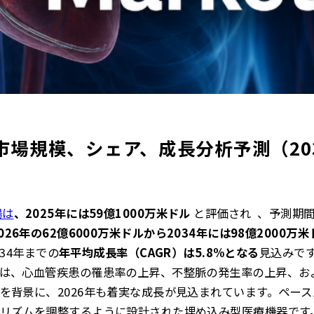
市場規模、シェア、成長分析予測（20
場は
、2025年には59億1000万米ドル
と評価され
、予測期間
026年の62億6000万米ドルから
2034年には98億2000万米
034年までの
年平均成長率（CAGR）は5.8%となる
見込みです
は、心血管疾患の罹患率の上昇、不整脈の発生率の上昇、お
を背景に、2026年も着実な成長が見込まれています。ペー
リズムを調整するように設計された埋め込み型医療機器です